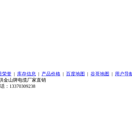
质荣誉
|
库存信息
|
产品价格
|
百度地图
|
谷哥地图
|
用户导
处提供金山牌电缆厂家直销
3370309238